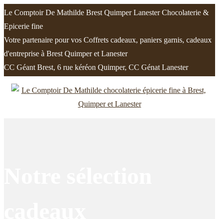
Le Comptoir De Mathilde Brest Quimper Lanester Chocolaterie &
Epicerie fine
Votre partenaire pour vos Coffrets cadeaux, paniers garnis, cadeaux
d'entreprise à Brest Quimper et Lanester
CC Géant Brest, 6 rue kéréon Quimper, CC Génat Lanester
Passer
Passer
à
au
la
contenu
navigation
Notre sélection
cadeaux