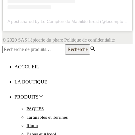
A post shared by Le Comptoir de Mathilde Brest (@lecomptoirdemathildebrest)
© 2020 SAS l'épicerie du phare
Politique de confidentialité
Rechercher
Recherche
pour :>
ACCCUEIL
LA BOUTIQUE
PRODUITS
PAQUES
Tartinables et Terrines
Rhum
Babas et Alcool