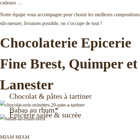
n
o
cadeaux …
a
n
Notre équipe vous accompagne pour choisir les meilleurs compositions
v
t
sûr-mesure, livraions possible, on s’occupe de tout !
i
e
g
n
Chocolaterie Epicerie
a
u
t
Fine Brest, Quimper et
i
o
Lanester
n
Chocolat & pâtes à tartiner
Babas au rhum*
Epicérie salée & sucrée
MIAM MIAM