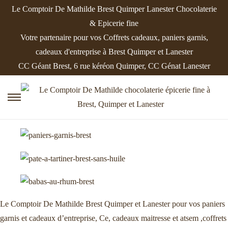
Le Comptoir De Mathilde Brest Quimper Lanester Chocolaterie
& Epicerie fine
Votre partenaire pour vos Coffrets cadeaux, paniers garnis,
cadeaux d'entreprise à Brest Quimper et Lanester
CC Géant Brest, 6 rue kéréon Quimper, CC Génat Lanester
P
P
a
a
s
s
s
s
e
e
r
r
à
a
l
u
Le Comptoir De Mathilde Brest Quimper et Lanester pour vos paniers
a
c
garnis et cadeaux d’entreprise, Ce, cadeaux maitresse et atsem ,coffrets