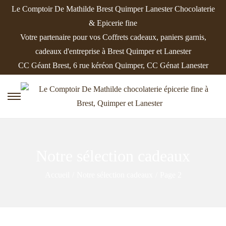
Le Comptoir De Mathilde Brest Quimper Lanester Chocolaterie
& Epicerie fine
Votre partenaire pour vos Coffrets cadeaux, paniers garnis,
cadeaux d'entreprise à Brest Quimper et Lanester
CC Géant Brest, 6 rue kéréon Quimper, CC Génat Lanester
P
P
a
a
s
s
s
s
Notre sélection cadeaux
e
e
r
r
Accueil
/
Notre sélection cadeaux
/
Page 2
à
a
l
u
a
c