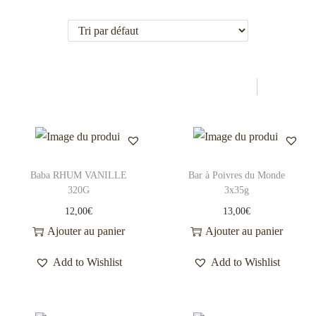
n
o
a
n
v
t
i
e
g
n
a
u
t
i
o
Baba RHUM VANILLE
Bar à Poivres du Monde
n
320G
3x35g
12,00
€
13,00
€
Ajouter au panier
Ajouter au panier
Add to Wishlist
Add to Wishlist