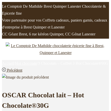
Le Comptoir De Mathilde Brest Quimper Lanester Chocolaterie &
Epicerie fine
Votre partenaire pour vos Coffrets cadeaux, paniers garnis, cadeaux
d'entreprise à Brest Quimper et Lanester
CC Géant Brest, 6 rue kéréon Quimper, CC Génat Lanester
Passer
Passer
à
au
la
contenu
Accueil
/
Hot chocolate
/
3 Chocolats – Coffret 3 Hot Chocolate®90G
navigation
Précédent
OSCAR Chocolat lait – Hot
Chocolate®30G