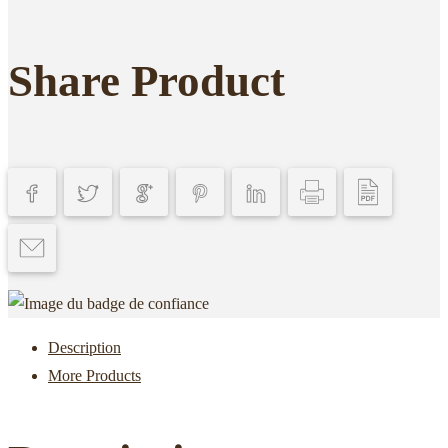
-
Coffret
Share Product
3
Hot
Chocolate®90G
Description
More Products