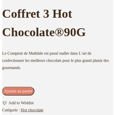
Coffret 3 Hot
Chocolate®90G
Le Comptoir de Mathilde est passé maître dans L’art de
confectionner les meilleurs chocolats pour le plus grand plaisir des
gourmands.
quantité
Ajouter au panier
de
Add to Wishlist
3
Catégorie :
Hot chocolate
Chocolats