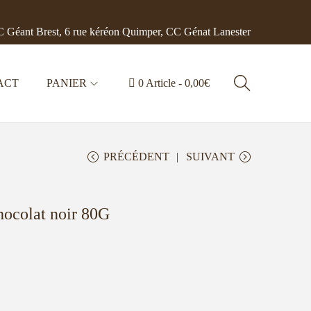
 Géant Brest, 6 rue kéréon Quimper, CC Génat Lanester
ACT
PANIER
0 Article
0,00€
PRÉCÉDENT
SUIVANT
hocolat noir 80G