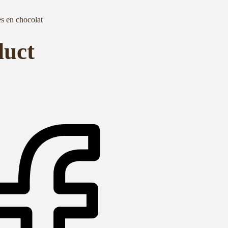
es en chocolat
duct