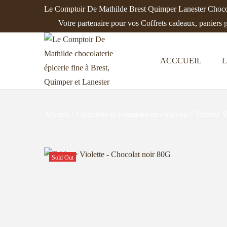
Le Comptoir De Mathilde Brest Quimper Lanester Chocol
Votre partenaire pour vos Coffrets cadeaux, paniers 
ACCCUEIL
L
P
P
a
a
s
s
s
s
Accueil
/
Chocolats et Fantaisies en chocolat
/
Tablette 
e
e
r
r
à
a
Sold Out
l
u
a
c
n
o
a
n
v
t