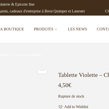
aterie & Epicerie fine
garnis, cadeaux d'entreprise à Brest Quimper et Lanester
CC
A BOUTIQUE
PRODUITS
LES NEWS
CONT
Violette – Chocolat noir 80G
Tablette Violette – C
4,50
€
Rupture de stock
Add to Wishlist