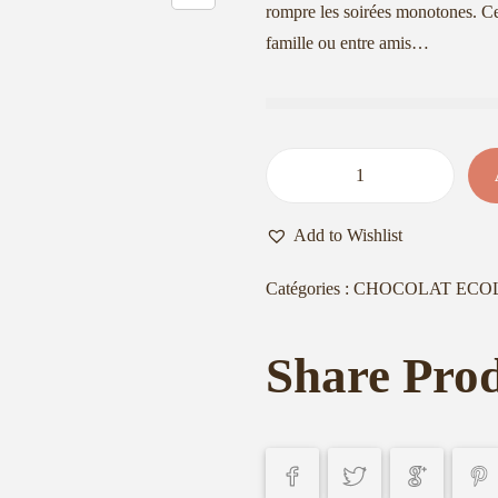
rompre les soirées monotones. Ce
famille ou entre amis…
q
u
Add to Wishlist
a
n
Catégories :
CHOCOLAT ECO
t
i
Share Pro
t
é
d
e