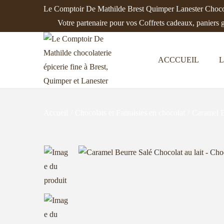
Le Comptoir De Mathilde Brest Quimper Lanester Chocol
Votre partenaire pour vos Coffrets cadeaux, paniers 
ACCCUEIL
L
P
P
a
a
s
s
s
s
Accueil
/
Chocolats et Fantaisies en chocolat
/
Caramel B
e
e
r
r
à
a
l
u
a
c
n
o
a
n
v
t