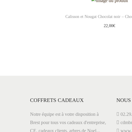
Calisson et Nougat Chocolat noir – Choc
22,00
€
Ajouter au panier
Add to Wishlist
COFFRETS CADEAUX
NOUS
Notre équipe est à votre disposition à
02.29.
Brest pour tous vos cadeaux d'entreprise,
cdmbr
CE, cadeaux clients, arbres de Noel...
www.le