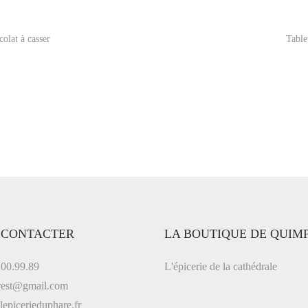
C
h
olat à casser
Table
o
c
o
l
a
t
à
c
a
s
s
 CONTACTER
LA BOUTIQUE DE QUIM
e
00.99.89
L'épicerie de la cathédrale
r
est@gmail.com
picerieduphare.fr