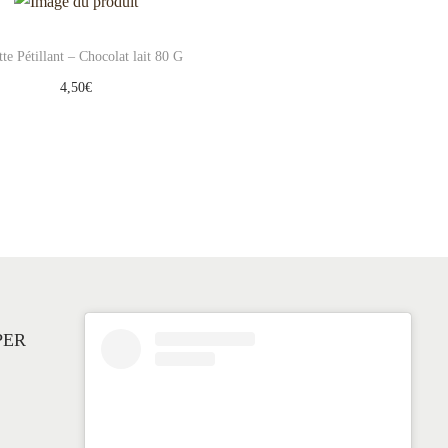
tte Pétillant – Chocolat lait 80 G
4,50
€
Ajouter au panier
Add to Wishlist
PER