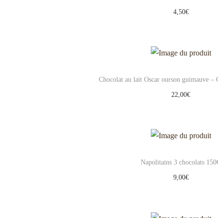
4,50
€
Ajouter au panier
Add to Wishlist
Chocolat au lait Oscar ourson guimauve – C
22,00
€
Ajouter au panier
Add to Wishlist
Napolitains 3 chocolats 15
9,00
€
Ajouter au panier
Add to Wishlist