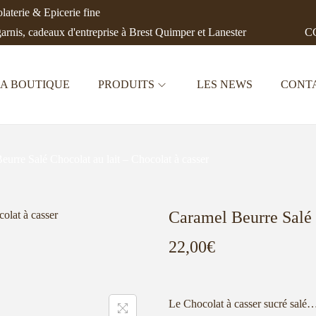
aterie & Epicerie fine
garnis, cadeaux d'entreprise à Brest Quimper et Lanester
CC
A BOUTIQUE
PRODUITS
LES NEWS
CONT
eurre Salé Chocolat au lait – Chocolat à casser
Caramel Beurre Salé 
22,00
€
Le Chocolat à casser sucré salé…