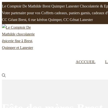
Le Comptoir De Mathilde Brest Quimper Lanester Chocolaterie & Epi
Votre partenaire pour vos Coffrets cadeaux, paniers garnis, cadeaux d
CC Géant Brest, 6 rue kéréon Quimper, CC Génat Lanester
Passer
Passer
à
au
la
contenu
navigation
ACCCUEIL
L
Fête des mères Brest