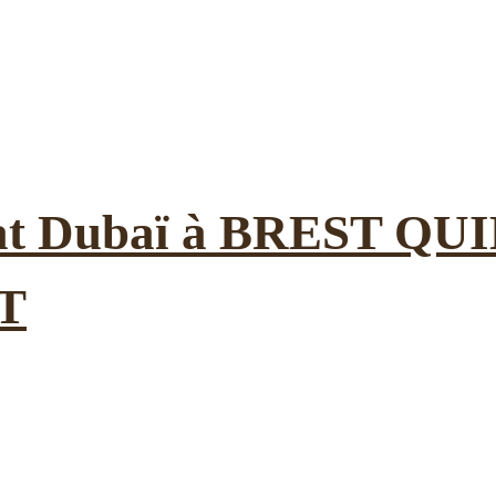
colat Dubaï à BREST Q
T