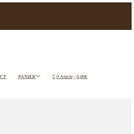
CT
PANIER
0 Article
0,00€