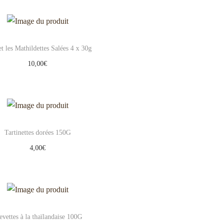
et les Mathildettes Salées 4 x 30g
10,00
€
Ajouter au panier
Add to Wishlist
Tartinettes dorées 150G
4,00
€
Ajouter au panier
Add to Wishlist
evettes à la thaïlandaise 100G