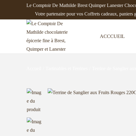
Le Comptoir De Mathilde Brest Quimper Lanester Chocol
Votre partenaire pour vos Coffrets cadeaux, paniers 
ACCCUEIL
P
P
a
a
s
s
s
s
Accueil
/
Tartinables et Terrines
/
Terrine de Sanglier a
e
e
r
r
à
a
l
u
a
c
n
o
a
n
v
t