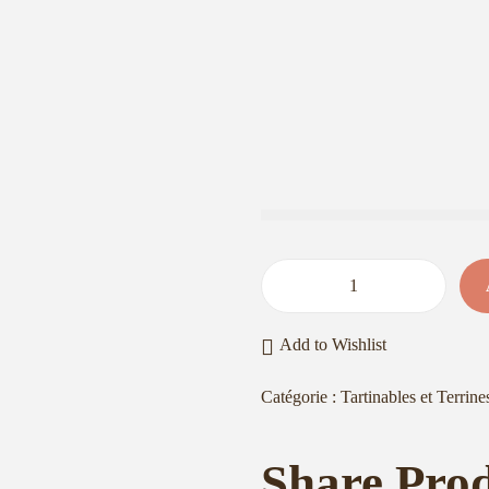
q
u
Add to Wishlist
a
n
Catégorie :
Tartinables et Terrine
t
i
Share Pro
t