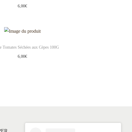
6,00
€
Ajouter au panier
Add to Wishlist
de Tomates Séchées aux Cèpes 100G
6,00
€
Ajouter au panier
Add to Wishlist
PER