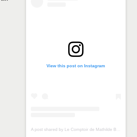
View this post on Instagram
A post shared by Le Comptoir de Mathilde Brest (@lecomptoirdemathildebrest)