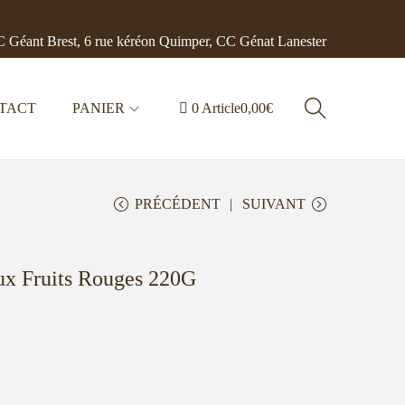
 Géant Brest, 6 rue kéréon Quimper, CC Génat Lanester
TACT
PANIER
0 Article
0,00€
PRÉCÉDENT
SUIVANT
aux Fruits Rouges 220G