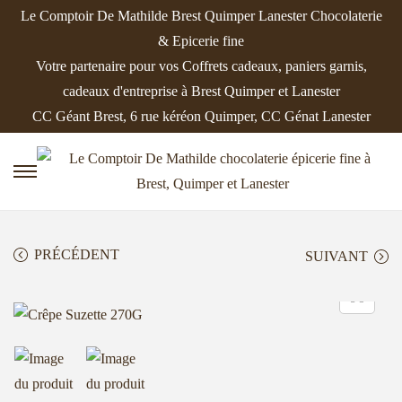
Le Comptoir De Mathilde Brest Quimper Lanester Chocolaterie
& Epicerie fine
Votre partenaire pour vos Coffrets cadeaux, paniers garnis,
cadeaux d'entreprise à Brest Quimper et Lanester
CC Géant Brest, 6 rue kéréon Quimper, CC Génat Lanester
P
P
a
a
s
s
PRÉCÉDENT
SUIVANT
s
s
e
e
r
r
à
a
l
u
a
c