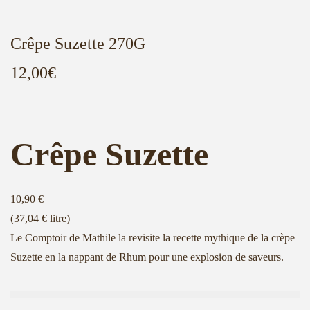
n
o
a
n
Crêpe Suzette 270G
v
t
i
e
12,00
€
g
n
a
u
t
i
Crêpe Suzette
o
n
10,90 €
(37,04 € litre)
Le Comptoir de Mathile la revisite la recette mythique de la crèpe
Suzette en la nappant de Rhum pour une explosion de saveurs.