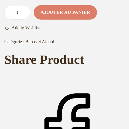
AJOUTER AU PANIER
q
u
Add to Wishlist
a
n
Catégorie :
Babas et Alcool
t
Share Product
i
t
é
d
e
C
r
ê
p
e