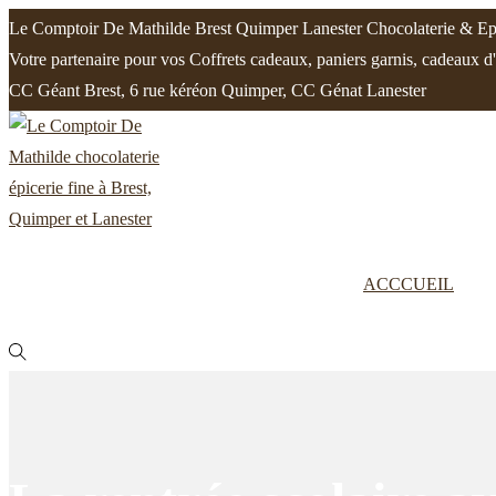
Le Comptoir De Mathilde Brest Quimper Lanester Chocolaterie & Epi
Votre partenaire pour vos Coffrets cadeaux, paniers garnis, cadeaux d
CC Géant Brest, 6 rue kéréon Quimper, CC Génat Lanester
Passer
Passer
à
au
la
contenu
navigation
ACCCUEIL