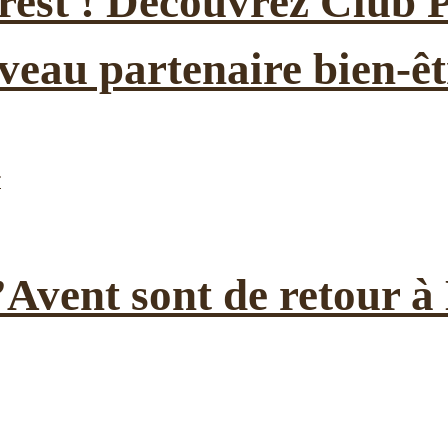
est ! Découvrez Club P
veau partenaire bien-êt
l’Avent sont de retour 