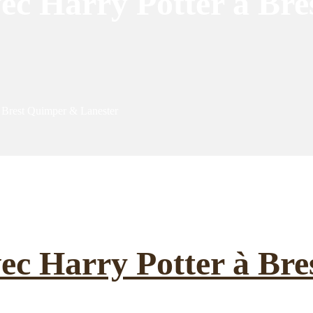
avec Harry Potter à B
 à Brest Quimper & Lanester
avec Harry Potter à B