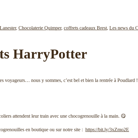
Lanester
,
Chocolaterie Quimper
,
coffrets cadeaux Brest
,
Les news du C
ts HarryPotter
ha des voyageurs… nous y sommes, c’est bel et bien la rentrée à Poudlard !
coliers attendent leur train avec une chocogrenouille à la main. 😋
ogrenouilles en boutique ou sur notre site :
https://bit.ly/3xZmo2E