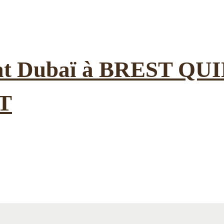
colat Dubaï à BREST Q
T