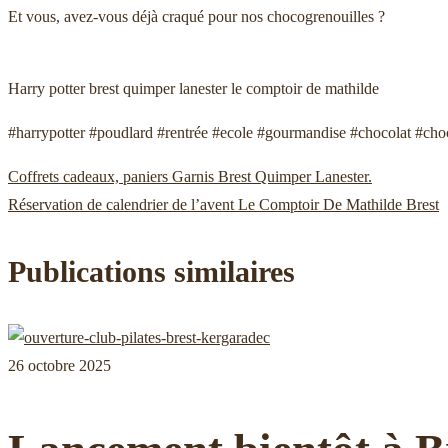
Et vous, avez-vous déjà craqué pour nos chocogrenouilles ?
Harry potter brest quimper lanester le comptoir de mathilde
#harrypotter #poudlard #rentrée #ecole #gourmandise #chocolat #cho
Publication
Coffrets cadeaux, paniers Garnis Brest Quimper Lanester.
Navigation
précédente :
Publication
Réservation de calendrier de l’avent Le Comptoir De Mathilde Brest
suivante :
de
Publications similaires
l’article
26 octobre 2025