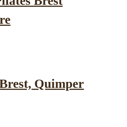
ilates Brest
re
à Brest, Quimper