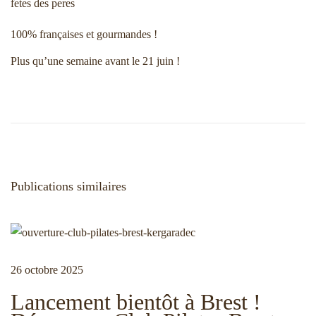
fetes des peres
100% françaises et gourmandes !
Plus qu’une semaine avant le 21 juin !
P
C
N
u
a
b
d
a
l
e
i
a
v
Publications similaires
c
u
a
x
t
p
i
i
o
o
u
26 octobre 2025
g
n
r
Lancement bientôt à Brest !
p
l