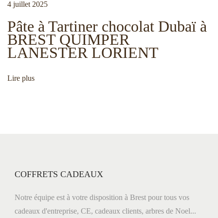
4 juillet 2025
r
l
e
Pâte à Tartiner chocolat Dubaï à
s
BREST QUIMPER
t
LANESTER LORIENT
’
.
P
C
Lire plus
a
u
a
b
d
r
l
e
i
a
c
u
t
a
x
t
m
COFFRETS CADEAUX
i
i
a
o
î
Notre équipe est à votre disposition à Brest pour tous vos
n
t
cadeaux d'entreprise, CE, cadeaux clients, arbres de Noel...