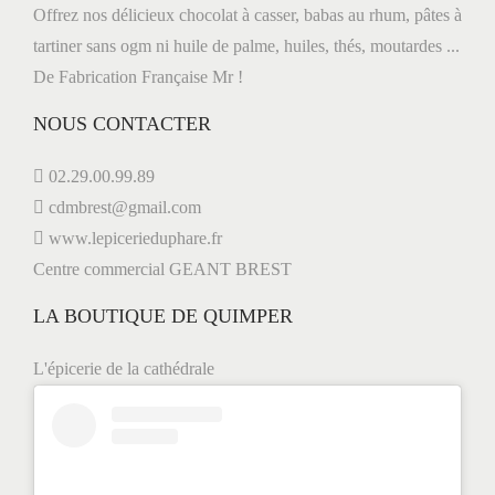
c
s
r
Offrez nos délicieux chocolat à casser, babas au rhum, pâtes à
u
e
tartiner sans ogm ni huile de palme, huiles, thés, moutardes ...
l
i
s
De Fabrication Française Mr !
v
s
NOUS CONTACTER
e
a
e
n
s
02.29.00.99.89
t
à
cdmbrest@gmail.com
e
B
www.lepicerieduphare.fr
r
Centre commercial GEANT BREST
:
e
LA BOUTIQUE DE QUIMPER
s
t
L'épicerie de la cathédrale