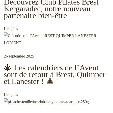
Découvrez Club Pilates Brest
r
a
a
Kergaradec, notre nouveau
é
f
partenaire bien-être
c
ê
t
é
t
Lire plus
d
e
i
e
s
n
d
t
e
o
26 septembre 2025
e
s
🎄 Les calendriers de l’Avent
p
n
sont de retour à Brest, Quimper
:
è
et Lanester ! 🎄
r
d
e
Lire plus
s
à
e
B