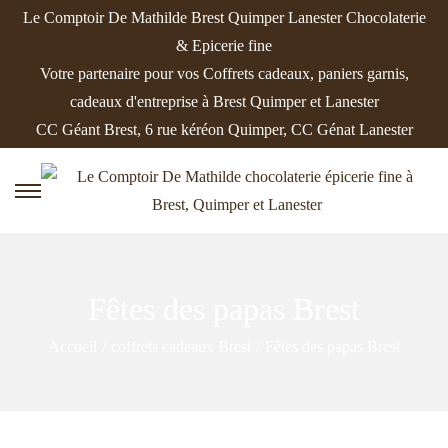
Le Comptoir De Mathilde Brest Quimper Lanester Chocolaterie
& Epicerie fine
Votre partenaire pour vos Coffrets cadeaux, paniers garnis,
cadeaux d'entreprise à Brest Quimper et Lanester
CC Géant Brest, 6 rue kéréon Quimper, CC Génat Lanester
P
P
a
a
s
s
s
s
Fêtes des papas Brest
e
e
r
r
Accueil
/
coffrets cadeaux Brest
/
Fêtes des papas Brest
à
a
l
u
a
c