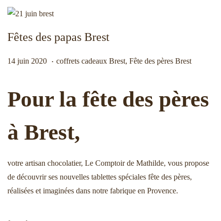
n
o
a
n
v
t
Fêtes des papas Brest
i
e
.
g
n
Publié le
Publié dans
1
14 juin 2020
coffrets cadeaux Brest
,
Fête des pères Brest
a
u
4
t
j
Pour la fête des pères
i
u
o
i
à Brest,
n
n
2
0
votre artisan chocolatier, Le Comptoir de Mathilde, vous propose
2
de découvrir ses nouvelles tablettes spéciales fête des pères,
0
réalisées et imaginées dans notre fabrique en Provence.