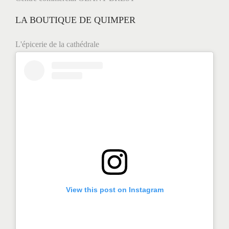
n
LA BOUTIQUE DE QUIMPER
e
s
L'épicerie de la cathédrale
t
e
r
,
L
o
r
i
e
n
View this post on Instagram
t
,
B