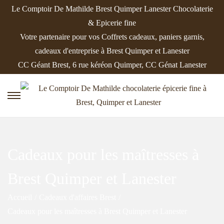
Le Comptoir De Mathilde Brest Quimper Lanester Chocolaterie
& Epicerie fine
Votre partenaire pour vos Coffrets cadeaux, paniers garnis,
cadeaux d'entreprise à Brest Quimper et Lanester
CC Géant Brest, 6 rue kéréon Quimper, CC Génat Lanester
P
P
a
a
s
s
s
s
Cadeaux pour les maîtresses à
e
e
r
r
Brest Quimper et Lanester
à
a
Accueil
/
Cadeaux d'affaires Brest
/
l
u
Cadeaux pour les maîtresses à Brest Quimper et Lanester
a
c