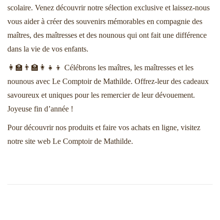
scolaire. Venez découvrir notre sélection exclusive et laissez-nous
vous aider à créer des souvenirs mémorables en compagnie des
maîtres, des maîtresses et des nounous qui ont fait une différence
dans la vie de vos enfants.
👩‍🏫👨‍🏫👩‍👧‍👦 Célébrons les maîtres, les maîtresses et les
nounous avec
Le Comptoir de Mathilde
. Offrez-leur des cadeaux
savoureux et uniques pour les remercier de leur dévouement.
Joyeuse fin d’année !
Pour découvrir nos produits et faire vos achats en ligne, visitez
notre site web Le Comptoir de Mathilde.
P
D
N
u
e
b
s
a
l
c
i
o