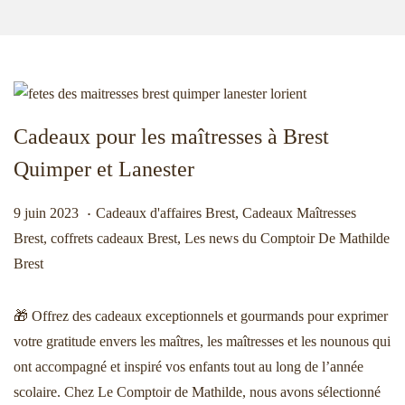
n
o
a
n
v
t
i
e
g
n
Cadeaux pour les maîtresses à Brest
a
u
t
Quimper et Lanester
i
.
o
Publié le
Publié dans
9
9 juin 2023
Cadeaux d'affaires Brest
,
Cadeaux Maîtresses
n
j
Brest
,
coffrets cadeaux Brest
,
Les news du Comptoir De Mathilde
u
Brest
i
n
🎁 Offrez des cadeaux exceptionnels et gourmands pour exprimer
2
votre gratitude envers les maîtres, les maîtresses et les nounous qui
0
ont accompagné et inspiré vos enfants tout au long de l’année
2
scolaire. Chez Le Comptoir de Mathilde, nous avons sélectionné