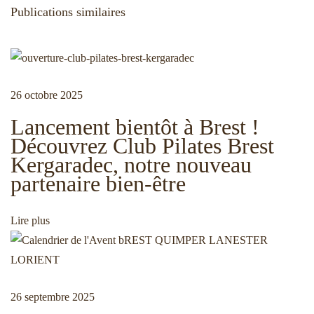
v
Publications similaires
c
f
a
f
t
r
i
i
e
o
t
26 octobre 2025
g
n
s
Lancement bientôt à Brest !
p
b
Découvrez Club Pilates Brest
r
i
a
Kergaradec, notre nouveau
é
è
partenaire bien-être
c
r
t
é
e
Lire plus
d
s
i
e
p
n
o
t
u
o
26 septembre 2025
e
r