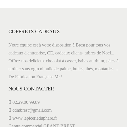
r
B
r
t
e
s
COFFRETS CADEAUX
i
t
,
Notre équipe est à votre disposition à Brest pour tous vos
Q
cadeaux d'entreprise, CE, cadeaux clients, arbres de Noel...
c
u
Offrez nos délicieux chocolat à casser, babas au rhum, pâtes à
i
tartiner sans ogm ni huile de palme, huiles, thés, moutardes ...
l
m
De Fabrication Française Mr !
p
NOUS CONTACTER
e
e
r
02.29.00.99.89
,
cdmbrest@gmail.com
L
www.lepicerieduphare.fr
a
Centre commercial GEANT BREST