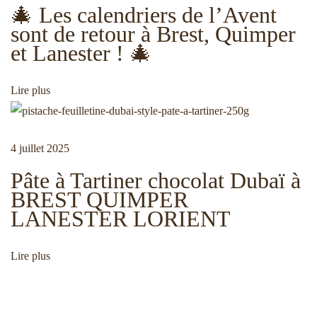
🎄 Les calendriers de l’Avent
l
n
sont de retour à Brest, Quimper
:
a
et Lanester ! 🎄
F
d
ê
Lire plus
t
e
e
s
4 juillet 2025
d
l
e
Pâte à Tartiner chocolat Dubaï à
s
BREST QUIMPER
p
LANESTER LORIENT
’
è
r
Lire plus
a
e
s
à