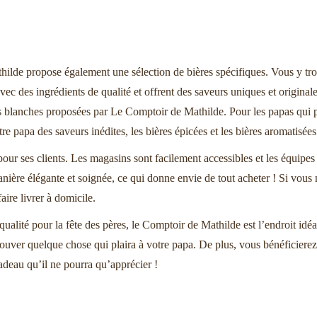
ilde propose également une sélection de bières spécifiques. Vous y trouv
ec des ingrédients de qualité et offrent des saveurs uniques et originale
res blanches proposées par Le Comptoir de Mathilde. Pour les papas qui pré
tre papa des saveurs inédites, les bières épicées et les bières aromatisée
r ses clients. Les magasins sont facilement accessibles et les équipes s
anière élégante et soignée, ce qui donne envie de tout acheter ! Si vou
aire livrer à domicile.
ualité pour la fête des pères, le Comptoir de Mathilde est l’endroit idé
trouver quelque chose qui plaira à votre papa. De plus, vous bénéficiere
cadeau qu’il ne pourra qu’apprécier !