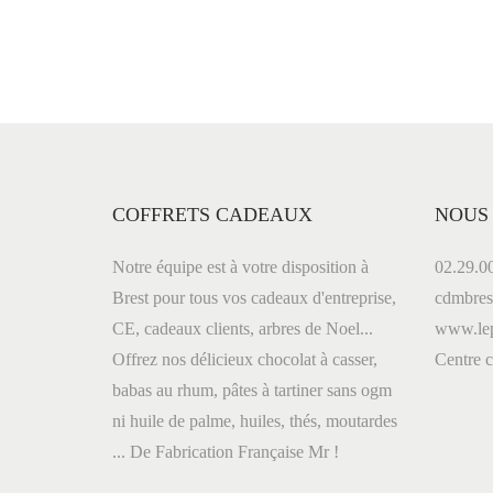
t
é
h
d
i
i
e
l
n
d
t
e
o
e
:
u
COFFRETS CADEAUX
NOUS
n
:
n
n
Notre équipe est à votre disposition à
02.29.0
d
o
Brest pour tous vos cadeaux d'entreprise,
cdmbre
u
CE, cadeaux clients, arbres de Noel...
www.lep
v
Offrez nos délicieux chocolat à casser,
Centre
e
e
babas au rhum, pâtes à tartiner sans ogm
a
ni huile de palme, huiles, thés, moutardes
l
u
... De Fabrication Française Mr !
m