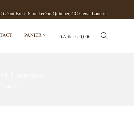
 Géant Brest, 6 rue kéréon Quimper, CC Génat Lanester
TACT
PANIER
0 Article
0,00€
 et Lanester
et Lanester