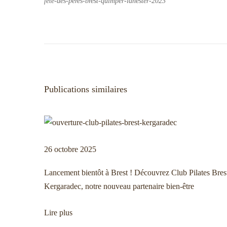
fete-des-peres-brest-quimper-lanester-2023
P
L
N
u
e
b
C
a
l
o
i
m
Publications similaires
v
c
p
a
t
t
o
i
i
i
o
r
26 octobre 2025
g
n
d
Lancement bientôt à Brest ! Découvrez Club Pilates Bres
p
e
Kergaradec, notre nouveau partenaire bien-être
r
M
a
é
a
Lire plus
c
t