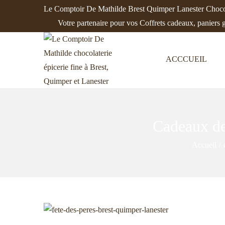
Le Comptoir De Mathilde Brest Quimper Lanester Chocol
Votre partenaire pour vos Coffrets cadeaux, paniers 
ACCCUEIL
P
P
a
a
s
s
s
s
Cadeaux de 
e
e
r
r
Accueil
/
à
a
l
u
a
c
n
o
a
n
v
t