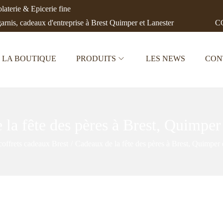
aterie & Epicerie fine
garnis, cadeaux d'entreprise à Brest Quimper et Lanester
CC
LA BOUTIQUE
PRODUITS
LES NEWS
CON
la fête des pères à Brest, Quimper
coffrets cadeaux Brest
/
Cadeaux de la fête des pères à Brest, Quimper 