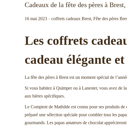
Cadeaux de la fête des pères à Brest
i
e
g
n
.
P
P
16 mai 2023
coffrets cadeaux Brest
,
Fête des pères Bre
a
u
u
u
t
b
b
Les coffrets cadeau
i
l
l
o
i
i
n
cadeau élégante et 
é
é
l
d
e
a
La fête des pères à Brest est un moment spécial de l’anné
n
Si vous habitez à Quimper ou à Lanester, vous avez de la
s
aux bières spécifiques.
Le Comptoir de Mathilde est connu pour ses produits de q
préparé une sélection spéciale pour combler tous les papa
gourmands. Les papas amateurs de chocolat apprécieront ég