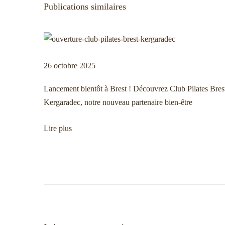
v
c
o
Publications similaires
a
y
t
C
i
i
a
o
p
26 octobre 2025
g
n
s
p
u
Lancement bientôt à Brest ! Découvrez Club Pilates Bres
r
l
a
Kergaradec, notre nouveau partenaire bien-être
é
e
c
L
Lire plus
t
é
o
d
o
i
e
k
n
b
t
o
o
e
o