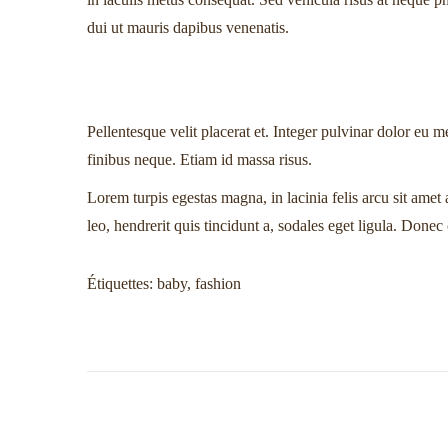
dui ut mauris dapibus venenatis.
Pellentesque velit placerat et. Integer pulvinar dolor eu 
finibus neque. Etiam id massa risus.
Lorem turpis egestas magna, in lacinia felis arcu sit amet
leo, hendrerit quis tincidunt a, sodales eget ligula. Done
Étiquettes
:
baby
,
fashion
P
B
N
u
a
b
b
a
l
y
i
B