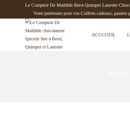
Le Comptoir De Mathilde Brest Quimper Lanester Chocol
Votre partenaire pour vos Coffrets cadeaux, paniers 
ACCCUEIL
L
P
P
a
a
s
s
s
s
Baby
e
e
r
r
à
a
l
u
a
c
n
o
a
n
v
t