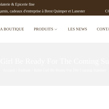
aterie & Epicerie fine
garnis, cadeaux d'entreprise à Brest Quimper et Lanester
CC
A BOUTIQUE
PRODUITS
LES NEWS
CONT
 Girl Be Ready For The Coming S
Accueil
/
Fashion
/
Baby Girl Be Ready For The Coming Summer