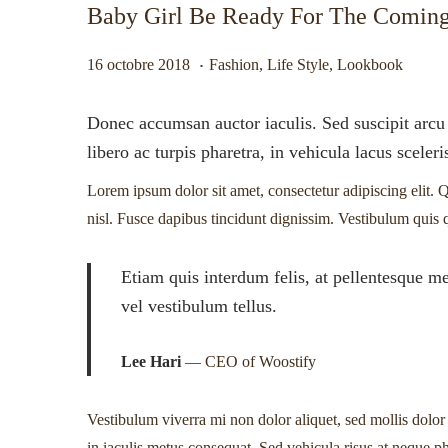
Baby Girl Be Ready For The Comi
i
e
g
n
.
Publié le
Publié dans
9
16 octobre 2018
Fashion
,
Life Style
,
Lookbook
a
u
j
t
a
Donec accumsan auctor iaculis. Sed suscipit arcu 
i
n
libero ac turpis pharetra, in vehicula lacus sceler
o
v
n
Lorem ipsum dolor sit amet, consectetur adipiscing elit. Q
i
nisl. Fusce dapibus tincidunt dignissim. Vestibulum quis 
e
r
Etiam quis interdum felis, at pellentesque me
2
vel vestibulum tellus.
0
2
Lee Hari
— CEO of Woostify
2
Vestibulum viverra mi non dolor aliquet, sed mollis dolor v
in iaculis metus consequat. Sed vehicula risus at neque pha