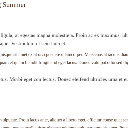
ng Summer
ligula, at egestas magna molestie a. Proin ac ex maximus, ultr
isque. Vestibulum ut sem laoreet.
uisque sit amet ex at orci posuere ullamcorper. Maecenas at iaculis diam
quam et quam blandit fringilla id eget lacus. Donec volutpat odio sed di
tus. Morbi eget con lectus. Donec eleifend ultricies urna et e
ulputate. Proin lacus ante, aliquet a libero eget, efficitur conse quat s
retra, nec convallis risus placerat tristique pulvinar nunc sit amet. Pra