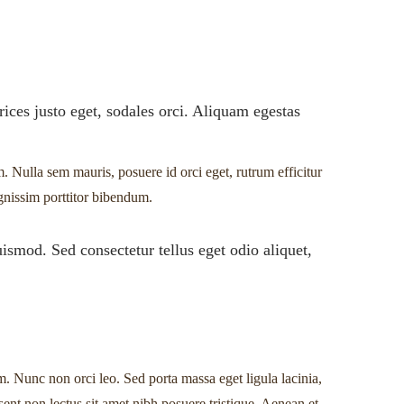
ices justo eget, sodales orci. Aliquam egestas
. Nulla sem mauris, posuere id orci eget, rutrum efficitur
gnissim porttitor bibendum.
uismod. Sed consectetur tellus eget odio aliquet,
em. Nunc non orci leo. Sed porta massa eget ligula lacinia,
esent non lectus sit amet nibh posuere tristique. Aenean et