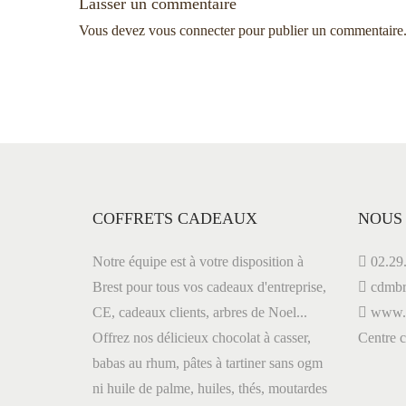
Laisser un commentaire
k
n
:
H
Vous devez
vous connecter
pour publier un commentaire
a
d
s
J
u
e
s
t
l
A
COFFRETS CADEAUX
NOUS
r
r
’
Notre équipe est à votre disposition à
02.29.
i
Brest pour tous vos cadeaux d'entreprise,
cdmbr
v
CE, cadeaux clients, arbres de Noel...
www.le
a
e
Offrez nos délicieux chocolat à casser,
Centre
d
babas au rhum, pâtes à tartiner sans ogm
r
T
ni huile de palme, huiles, thés, moutardes