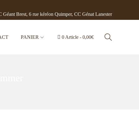
 Géant Brest, 6 rue kéréon Quimper, CC Génat Lanester
ACT
PANIER
0 Article
0,00€
ummer