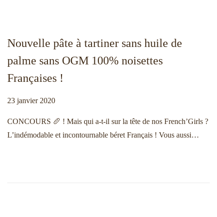
n
o
a
n
v
t
Nouvelle pâte à tartiner sans huile de
i
e
g
n
palme sans OGM 100% noisettes
a
u
Françaises !
t
i
Publié le
23 janvier 2020
2
o
3
CONCOURS 🥖 ! Mais qui a-t-il sur la tête de nos French’Girls ?
n
j
L’indémodable et incontournable béret Français ! Vous aussi…
a
n
v
i
e
r