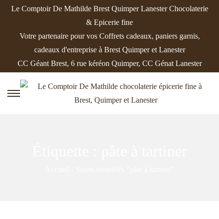
Le Comptoir De Mathilde Brest Quimper Lanester Chocolaterie
& Epicerie fine
Votre partenaire pour vos Coffrets cadeaux, paniers garnis,
cadeaux d'entreprise à Brest Quimper et Lanester
CC Géant Brest, 6 rue kéréon Quimper, CC Génat Lanester
P
P
a
a
s
s
s
s
Étiquette :
pâte à tartiner
e
e
r
r
Accueil
/
Sujets identifiés “pâte à tartiner”
à
a
l
u
a
c