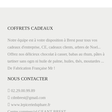
2
0
2
0
COFFRETS CADEAUX
Notre équipe est à votre disposition à Brest pour tous vos
cadeaux d'entreprise, CE, cadeaux clients, arbres de Noel...
Offrez nos délicieux chocolat à casser, babas au rhum, pâtes à
tartiner sans ogm ni huile de palme, huiles, thés, moutardes ...
De Fabrication Française Mr !
NOUS CONTACTER
02.29.00.99.89
cdmbrest@gmail.com
www.lepicerieduphare.fr
Centre commercial GEANT BREST