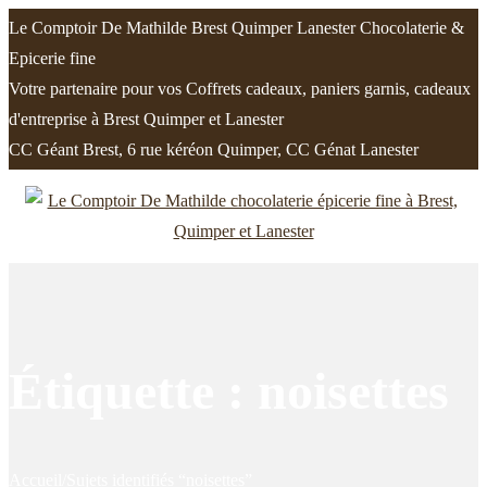
Le Comptoir De Mathilde Brest Quimper Lanester Chocolaterie &
Epicerie fine
Votre partenaire pour vos Coffrets cadeaux, paniers garnis, cadeaux
d'entreprise à Brest Quimper et Lanester
CC Géant Brest, 6 rue kéréon Quimper, CC Génat Lanester
Passer
Passer
à
au
la
contenu
navigation
Étiquette :
noisettes
Accueil
/
Sujets identifiés “noisettes”