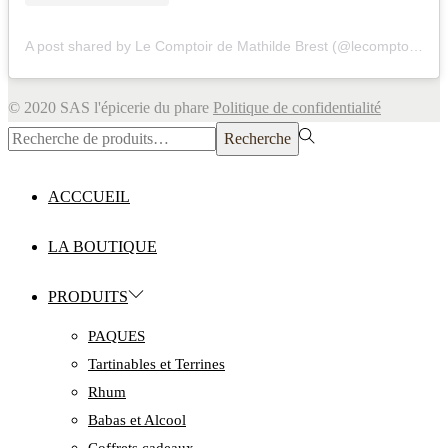
A post shared by Le Comptoir de Mathilde Brest (@lecomptoirdemathildebrest)
© 2020 SAS l'épicerie du phare
Politique de confidentialité
Rechercher
Recherche
pour :>
ACCCUEIL
LA BOUTIQUE
PRODUITS
PAQUES
Tartinables et Terrines
Rhum
Babas et Alcool
Coffrets cadeaux