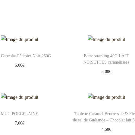
 Chocolat Pâtissier Noir 250G
Barre snacking 40G LAIT
NOISETTES caramélisées
6,00
€
3,00
€
Ajouter au panier
Ajouter au panier
Add to Wishlist
Add to Wishlist
MUG PORCELAINE
Tablette Caramel Beurre salé & Fle
de sel de Guérande – Chocolat lait 
7,00
€
4,50
€
Ajouter au panier