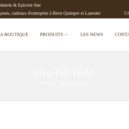
aterie & Epicerie fine
garnis, cadeaux d'entreprise à Brest Quimper et Lanester
CC
A BOUTIQUE
PRODUITS
LES NEWS
CONT
Shop Full Width
Accueil
/
Shop Full Width