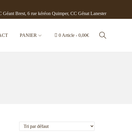
 Géant Brest, 6 rue kéréon Quimper, CC Génat Lanester
ACT
PANIER
0 Article
0,00€