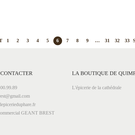
Ajouter au panier
Add to Wishlist
Add to Wishlist
T
1
2
3
4
5
6
7
8
9
…
31
32
33
 CONTACTER
LA BOUTIQUE DE QUIM
00.99.89
L'épicerie de la cathédrale
est@gmail.com
picerieduphare.fr
 commercial GEANT BREST