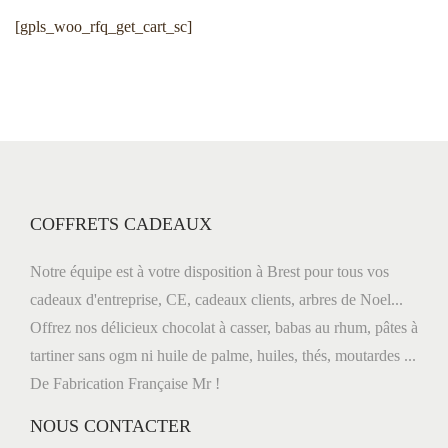
n
o
[gpls_woo_rfq_get_cart_sc]
a
n
v
t
i
e
g
n
a
u
t
i
COFFRETS CADEAUX
o
n
Notre équipe est à votre disposition à Brest pour tous vos
cadeaux d'entreprise, CE, cadeaux clients, arbres de Noel...
Offrez nos délicieux chocolat à casser, babas au rhum, pâtes à
tartiner sans ogm ni huile de palme, huiles, thés, moutardes ...
De Fabrication Française Mr !
NOUS CONTACTER