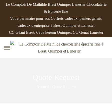
Le Comptoir De Mathilde Brest Quimper Lanester Chocolaterie
& Epicerie fine
Votre partenaire pour vos Coffrets cadeaux, paniers garnis,
cadeaux d'entreprise à Brest Quimper et Lanester
CC Géant Brest, 6 rue kéréon Quimper, CC Génat Lanester
P
P
a
a
s
s
s
s
Quote Request
e
e
r
r
Accueil
/
Quote Request
à
a
l
u
a
c