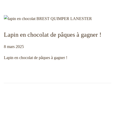
0
2
5
Lapin en chocolat de pâques à gagner !
Publié le
8 mars 2025
1
1
Lapin en chocolat de pâques à gagner !
m
a
r
s
2
0
2
5