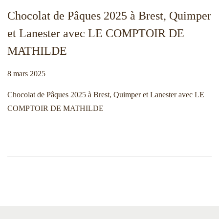
Chocolat de Pâques 2025 à Brest, Quimper
et Lanester avec LE COMPTOIR DE
MATHILDE
Publié le
8 mars 2025
1
1
Chocolat de Pâques 2025 à Brest, Quimper et Lanester avec LE
m
COMPTOIR DE MATHILDE
a
r
s
2
0
2
5