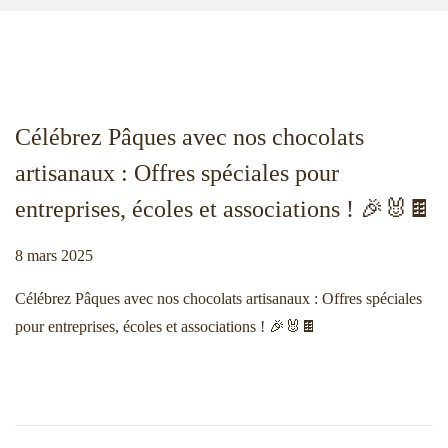
n
o
a
n
v
t
i
e
g
n
Célébrez Pâques avec nos chocolats
a
u
artisanaux : Offres spéciales pour
t
i
entreprises, écoles et associations ! 🎉🐰🍫
o
Publié le
8 mars 2025
1
n
1
Célébrez Pâques avec nos chocolats artisanaux : Offres spéciales
m
pour entreprises, écoles et associations ! 🎉🐰🍫
a
r
s
2