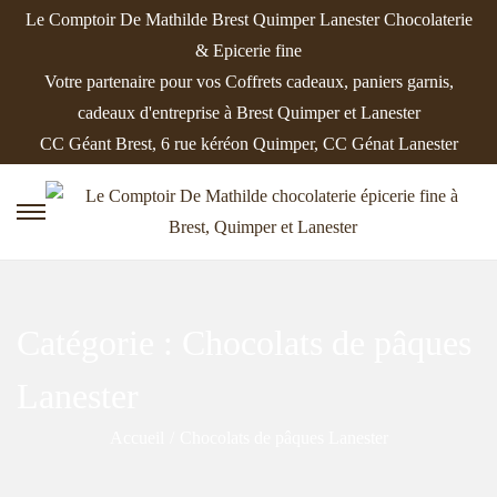
Le Comptoir De Mathilde Brest Quimper Lanester Chocolaterie
& Epicerie fine
Votre partenaire pour vos Coffrets cadeaux, paniers garnis,
cadeaux d'entreprise à Brest Quimper et Lanester
CC Géant Brest, 6 rue kéréon Quimper, CC Génat Lanester
P
P
a
a
s
s
s
s
Catégorie :
Chocolats de pâques
e
e
r
r
Lanester
à
a
Accueil
/
Chocolats de pâques Lanester
l
u
a
c