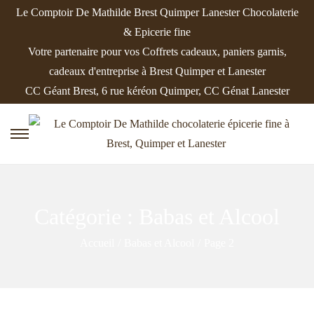
Le Comptoir De Mathilde Brest Quimper Lanester Chocolaterie
& Epicerie fine
Votre partenaire pour vos Coffrets cadeaux, paniers garnis,
cadeaux d'entreprise à Brest Quimper et Lanester
CC Géant Brest, 6 rue kéréon Quimper, CC Génat Lanester
P
P
a
a
s
s
s
s
Catégorie :
Babas et Alcool
e
e
r
r
Accueil
/
Babas et Alcool
/
Page 2
à
a
l
u
a
c