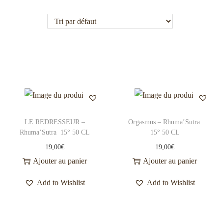
n
o
a
n
v
t
i
e
g
n
a
u
t
i
o
LE REDRESSEUR –
Orgasmus – Rhuma’Sutra
n
Rhuma’Sutra 15° 50 CL
15° 50 CL
19,00
€
19,00
€
Ajouter au panier
Ajouter au panier
Add to Wishlist
Add to Wishlist