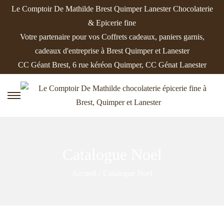
Le Comptoir De Mathilde Brest Quimper Lanester Chocolaterie
& Epicerie fine
Votre partenaire pour vos Coffrets cadeaux, paniers garnis,
cadeaux d'entreprise à Brest Quimper et Lanester
CC Géant Brest, 6 rue kéréon Quimper, CC Génat Lanester
P
P
a
a
s
s
s
s
Catalogue Noel
e
e
r
r
Accueil
/
Catalogue Noel
à
a
l
u
a
c