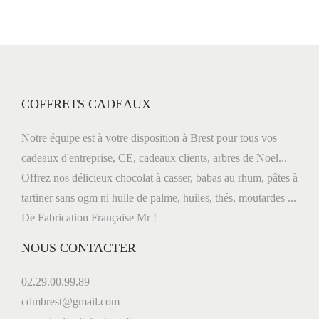
n
o
a
n
v
t
i
e
g
n
COFFRETS CADEAUX
a
u
t
Notre équipe est à votre disposition à Brest pour tous vos
i
cadeaux d'entreprise, CE, cadeaux clients, arbres de Noel...
o
Offrez nos délicieux chocolat à casser, babas au rhum, pâtes à
n
tartiner sans ogm ni huile de palme, huiles, thés, moutardes ...
De Fabrication Française Mr !
NOUS CONTACTER
02.29.00.99.89
cdmbrest@gmail.com